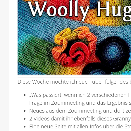
Diese Woche möchte ich euch über folgendes b
„Was passiert, wenn ich 2 verschiedenen 
Frage im Zoommeeting und das Ergebnis se
Neues aus dem Zoommeeting und dort zeig
2 Videos damit ihr ebenfalls dieses Grann
Eine neue Seite mit allen Infos über die Str