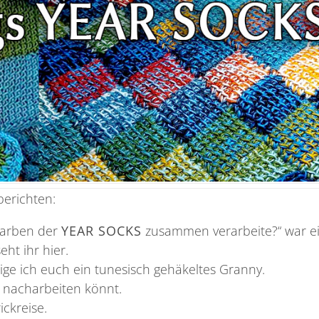
erichten:
Farben der
YEAR SOCKS
zusammen verarbeite?“ war e
ht ihr hier.
e ich euch ein tunesisch gehäkeltes Granny.
y nacharbeiten könnt.
ickreise.