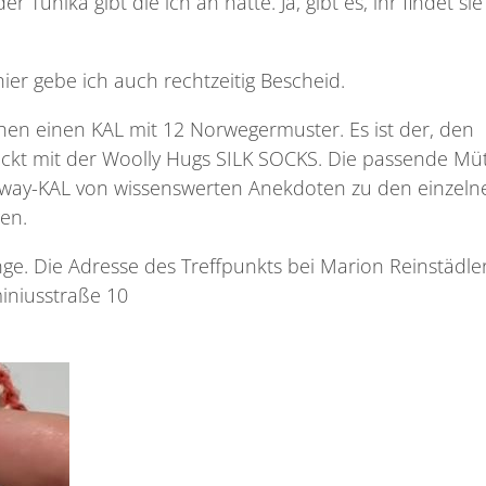
Tunika gibt die ich an hatte. Ja, gibt es, ihr findet sie 
er gebe ich auch rechtzeitig Bescheid.
en einen KAL mit 12 Norwegermuster. Es ist der, den
rickt mit der Woolly Hugs SILK SOCKS. Die passende Mü
 Norway-KAL von wissenswerten Anekdoten zu den einzeln
en.
e. Die Adresse des Treffpunkts bei Marion Reinstädle
miniusstraße 10