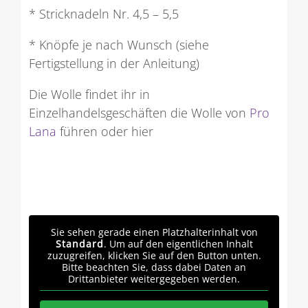
* Stricknadeln Nr. 4,5 – 5,5
* Knöpfe je nach Wunsch (siehe
Fertigstellung in der Anleitung)
Die Wolle findet ihr in
Einzelhandelsgeschäften die Wolle von
Pro
Lana
führen oder hier
Sie sehen gerade einen Platzhalterinhalt von
Standard
. Um auf den eigentlichen Inhalt
zuzugreifen, klicken Sie auf den Button unten.
Bitte beachten Sie, dass dabei Daten an
Drittanbieter weitergegeben werden.