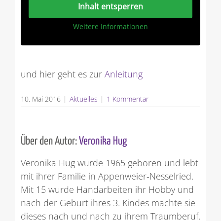
Inhalt entsperren
Weitere Informationen
und hier geht es zur
Anleitung
10. Mai 2016
|
Aktuelles
|
1 Kommentar
Über den Autor:
Veronika Hug
Veronika Hug wurde 1965 geboren und lebt
mit ihrer Familie in Appenweier-Nesselried.
Mit 15 wurde Handarbeiten ihr Hobby und
nach der Geburt ihres 3. Kindes machte sie
dieses nach und nach zu ihrem Traumberuf.