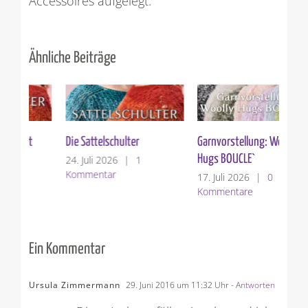
Accessoires aufgelegt.
Ähnliche Beiträge
Die Sattelschulter
Garnvorstellung: Woolly
Ver
Hugs BOUCLE`
24. Juli 2026
|
1
10.
Kommentar
Ko
17. Juli 2026
|
0
Kommentare
Ein Kommentar
Ursula Zimmermann
29. Juni 2016 um 11:32 Uhr
- Antworten