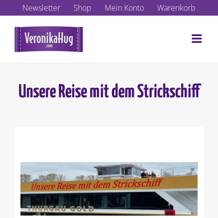
Zum
Newsletter
Shop
Mein Konto
Warenkorb
Inhalt
springen
Unsere Reise mit dem Strickschiff