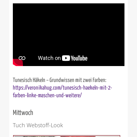
Tunesisch Häkeln – Grundwissen mit zwei Farben:
https://veronikahug.com/tunesisch-haekeln-mit-2-
farben-linke-maschen-und-weitere/
Mittwoch
Tuch Webstoff-Look