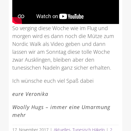
So verging diese Woche wie im Flug und
morgen wird es dann noch die Mütze zum
Nordic Walk als Video geben und dann
lassen wir am Sonntag diese tolle Woche
zwar Ausklingen, bleiben aber den
tunesischen Nadeln ganz sicher erhalten.
Ich wünsche euch viel Spaß dabei
eure Veronika
Woolly Hugs – immer eine Umarmung
mehr
17. November 2017
|
Aktuelles
,
Tunesisch Häkeln
|
2