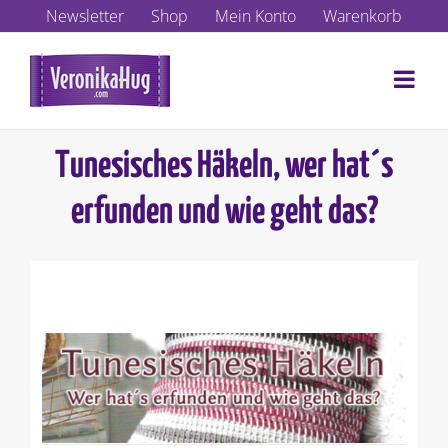
Zum
Newsletter
Shop
Mein Konto
Warenkorb
Inhalt
springen
Tunesisches Häkeln, wer hat´s
erfunden und wie geht das?