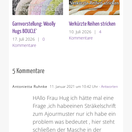
Garnvorstellung: Woolly
Verkürzte Reihen stricken
St
Hugs BOUCLE`
10. Juli 2026
|
4
3. 
Kommentare
Ko
17. Juli 2026
|
0
Kommentare
5 Kommentare
Antonietta Ruhnke
11. Januar 2021 um 10:42 Uhr
- Antworten
HAllo Frau Hug ich hätte mal eine
Frage ,ich habeeinen Sträkelschrift
zum Ajourmuster nur ich habe ein
problem was bedeutet , hier steht
schließen der Masche in der