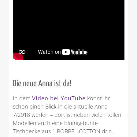
Die neue Anna ist da!
In dem
Video bei YouTube
könnt ihr
schon einen Blick in die aktuelle Anna
7/2018 werfen – dort ist neben vielen tollen
Modellen auch eine blumig-bunte
Tischdecke aus 1 BOBBEL-COTTON
drin.