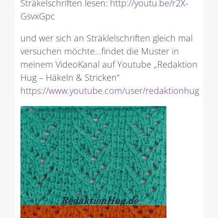
Sträkelschriften lesen:
http://youtu.be/r2X-
GsvxGpc
und wer sich an Sträklelschriften gleich mal
versuchen möchte…findet die Muster in
meinem VideoKanal auf Youtube „Redaktion
Hug – Häkeln & Stricken“
https://www.youtube.com/user/redaktionhug