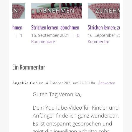
en
Stricken lernen: abnehmen
Stricken lernen: zunehmen
Str
1
16. September 2021
|
0
16. September 2021
|
1
16
Kommentare
Kommentar
Ko
Ein Kommentar
Angelika Gehlen
4. Oktober 2021 um 22:35 Uhr
- Antworten
Guten Tag Veronika,
Dein YouTube-Video für Kinder und
Anfänger finde ich ganz wunderbar.
Es ist entspannt gesprochen und
zeigt die jeweiligen Schritte sehr