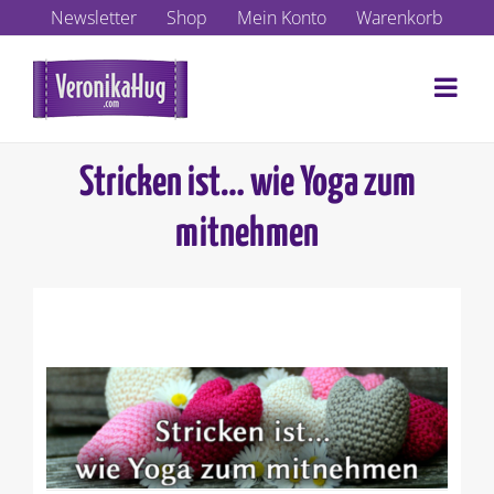
Zum
Newsletter
Shop
Mein Konto
Warenkorb
Inhalt
springen
Stricken ist… wie Yoga zum
mitnehmen