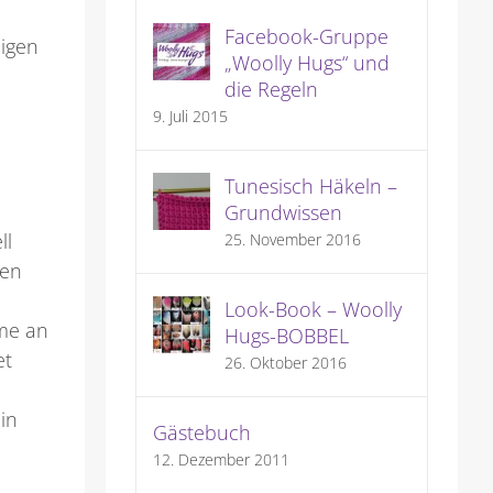
Facebook-Gruppe
ligen
„Woolly Hugs“ und
die Regeln
9. Juli 2015
Tunesisch Häkeln –
Grundwissen
ll
25. November 2016
een
Look-Book – Woolly
me an
Hugs-BOBBEL
et
26. Oktober 2016
 in
Gästebuch
12. Dezember 2011