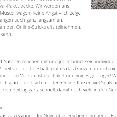
stival-Paket packe. Wir werden uns
uster wagen. Keine Angst – ich zeige
r fangen auch ganz langsam an.
n den Online-Stricktreffs teilnehmen,
 kann.
 Autoren machen mit und jeder bringt sein individuell
Arbeit drin und deshalb gibt es das Ganze natürlich nic
cht: Im Vorkauf ist das Paket um einiges günstiger! W
l Geld sparen und sich mit den Online-Kursen viel Spaß 
e den Beitrag ganz schnell, damit noch viele in den Ge
!
 etwas zu gewinnen: Im November erscheint ein neues B