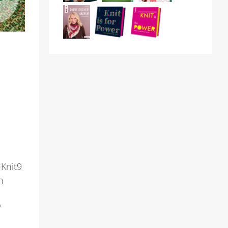
aKnit9
n
“