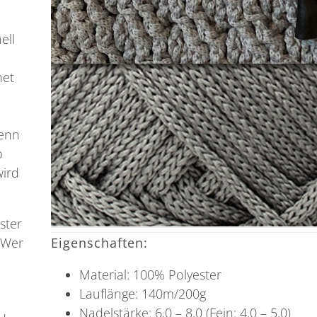
ell
net
Denn
b
wird
ster
Eigenschaften:
. Wer
Material: 100% Polyester
Lauflänge: 140m/200g
Nadelstärke: 6,0 – 8,0 (Fein: 4,0 – 5,0)