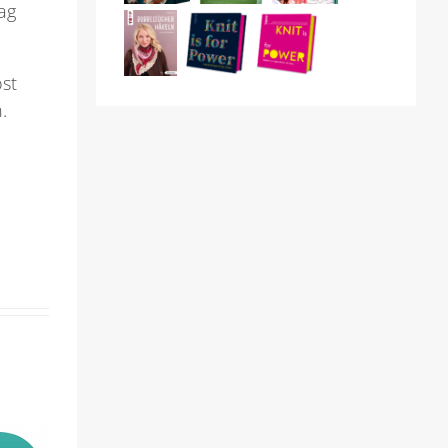
ag
st
.