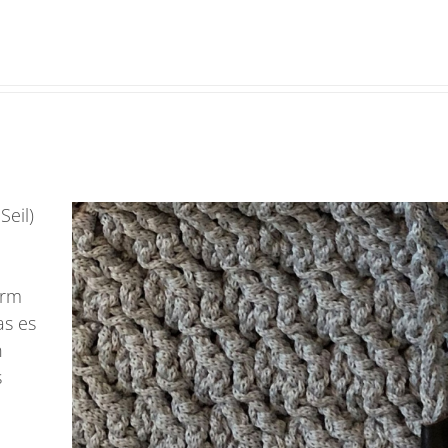
eil)
orm
as es
n
s