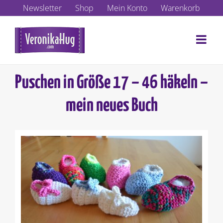
Zum
Newsletter
Shop
Mein Konto
Warenkorb
Inhalt
springen
Puschen in Größe 17 – 46 häkeln –
mein neues Buch
Zeige
grösseres
Bild