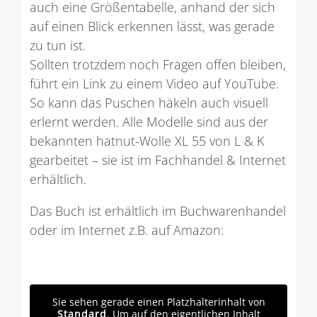
auch eine Größentabelle, anhand der sich
auf einen Blick erkennen lässt, was gerade
zu tun ist.
Sollten trotzdem noch Fragen offen bleiben,
führt ein Link zu einem Video auf YouTube.
So kann das Puschen häkeln auch visuell
erlernt werden. Alle Modelle sind aus der
bekannten hatnut-Wolle XL 55 von L & K
gearbeitet – sie ist im Fachhandel & Internet
erhältlich.
Das Buch ist erhältlich im Buchwarenhandel
oder im Internet z.B. auf Amazon:
Sie sehen gerade einen Platzhalterinhalt von
Standard
. Um auf den eigentlichen Inhalt