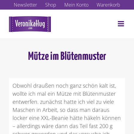
Zum
Newsletter
Shop
Mein Konto
Warenkorb
Inhalt
springen
Mütze im Blütenmuster
Obwohl draußen noch ganz schön kalt ist,
wollte ich mal ein Mütze mit Blütenmuster
entwerfen. zunächst hatte ich viel zu viele
Maschen in Arbeit, so dass man daraus
locker eine XXL-Beanie hätte häkeln können
– allerdings wäre dann das Teil fast 200 g
schwer geworden und das versuche ich