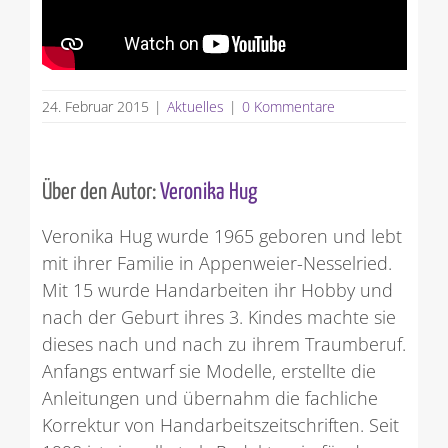
24. Februar 2015
|
Aktuelles
|
0 Kommentare
Über den Autor:
Veronika Hug
Veronika Hug wurde 1965 geboren und lebt
mit ihrer Familie in Appenweier-Nesselried.
Mit 15 wurde Handarbeiten ihr Hobby und
nach der Geburt ihres 3. Kindes machte sie
dieses nach und nach zu ihrem Traumberuf.
Anfangs entwarf sie Modelle, erstellte die
Anleitungen und übernahm die fachliche
Korrektur von Handarbeitszeitschriften. Seit