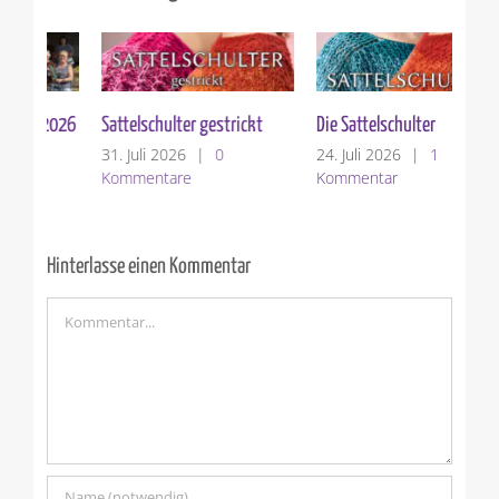
Die Sattelschulter
Garnvorstellung: Woolly
Ver
Hugs BOUCLE`
24. Juli 2026
|
1
10.
Kommentar
Ko
17. Juli 2026
|
0
Kommentare
Hinterlasse einen Kommentar
Kommentar