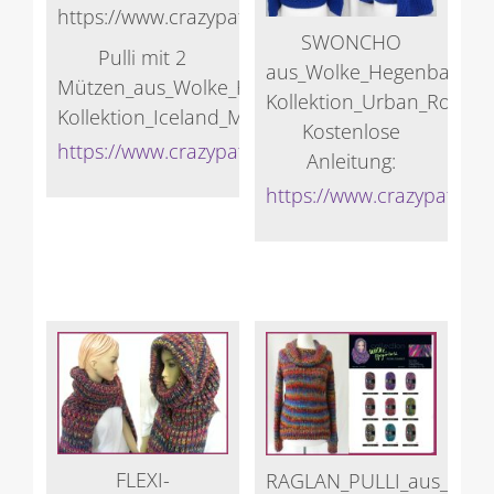
SWONCHO
Pulli mit 2
aus_Wolke_Hegenbarth-
Mützen_aus_Wolke_Hegenbarth-
Kollektion_Urban_Roots
Kollektion_Iceland_Magic
Kostenlose
https://www.crazypatterns.net/de/store/Veronik
Anleitung:
https://www.crazypattern
FLEXI-
RAGLAN_PULLI_aus_Wolk