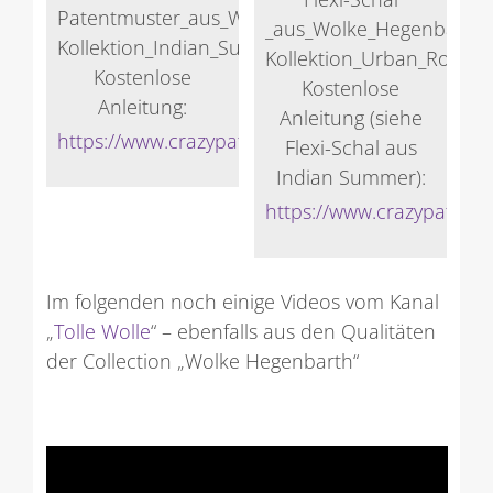
Patentmuster_aus_Wolke_Hegenbarth-
_aus_Wolke_Hegenbarth-
Kollektion_Indian_Summer
Kollektion_Urban_Roots
Kostenlose
Kostenlose
Anleitung:
Anleitung (siehe
https://www.crazypatterns.net/de/store/Veronik
Flexi-Schal aus
Indian Summer):
https://www.crazypattern
Im folgenden noch einige Videos vom Kanal
„
Tolle Wolle
“ – ebenfalls aus den Qualitäten
der Collection „Wolke Hegenbarth“