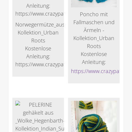
Poncho mit
Fallmaschen und
Norwegermütze_aus_Wolke_Hegenbarth-
Ärmeln -
Kollektion_Urban
Kollektion_Urban
Roots
Roots
Kostenlose
Kostenlose
Anleitung:
Anleitung:
https://www.crazypatterns.net/de/store/Veronik
https://www.crazypattern