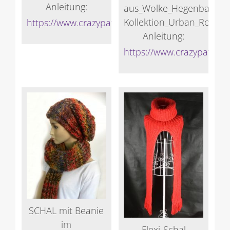
Anleitung:
aus_Wolke_Hegenbarth-
Kollektion_Urban_RootsK
https://www.crazypatterns.net/de/store/Veronik
Anleitung:
https://www.crazypattern
SCHAL mit Beanie
im
Flexi-Schal