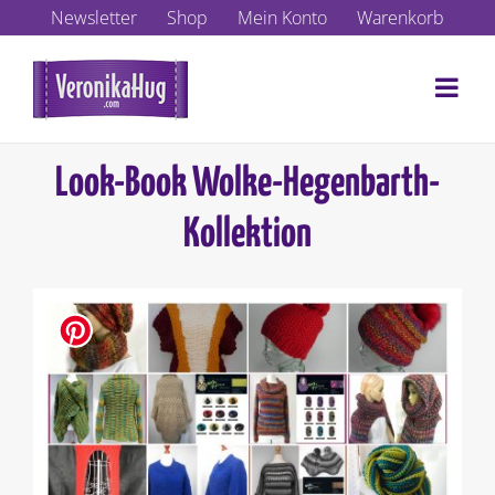
Zum
Newsletter
Shop
Mein Konto
Warenkorb
Inhalt
springen
Look-Book Wolke-Hegenbarth-
Kollektion
Zeige
grösseres
Bild