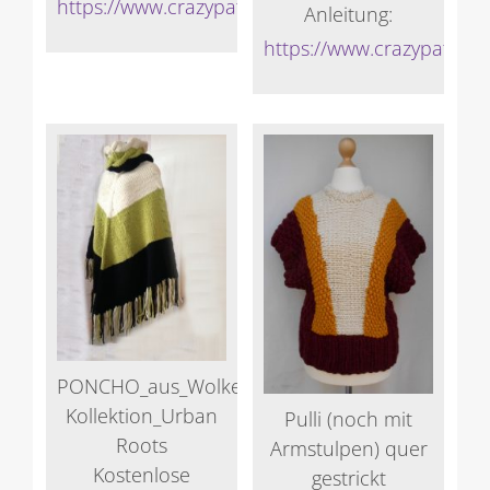
https://www.crazypatterns.net/de/store/Veronik
Anleitung:
https://www.crazypattern
PONCHO_aus_Wolke_Hegenbarth-
Kollektion_Urban
Pulli (noch mit
Roots
Armstulpen) quer
Kostenlose
gestrickt