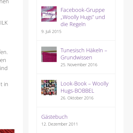
enen
Facebook-Gruppe
„Woolly Hugs“ und
SILK
die Regeln
9. Juli 2015
Tunesisch Häkeln –
fen.
Grundwissen
gen
25. November 2016
ind
u
Look-Book – Woolly
t in
Hugs-BOBBEL
26. Oktober 2016
Gästebuch
12. Dezember 2011