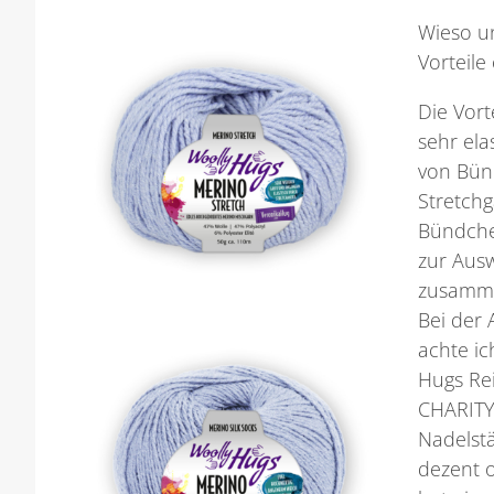
Wieso u
Vorteile
Die Vort
sehr ela
von Bün
Stretchg
Bündche
zur Aus
zusamm
Bei der
achte ic
Hugs Re
CHARITY
Nadelstä
dezent o