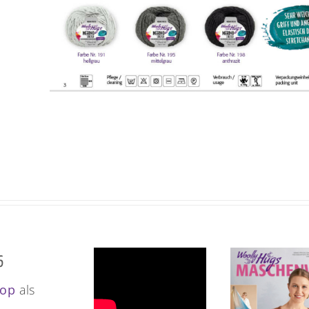
6
op
als