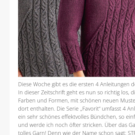
Diese Woche gibt es die ersten 4 Anleitungen 
In dieser Zeitschrift geht es nun so richtig los, 
Farben und Formen, mit schönen neuen Must
dort enthalten. Die Serie „Favorit“ umfasst 4 An
ein sehr schönes effektvolles Bündchen, so einf
und werde ich noch öfter stricken. Über das Gar
tolles Garn! Denn wie der Name schon sagt: ST