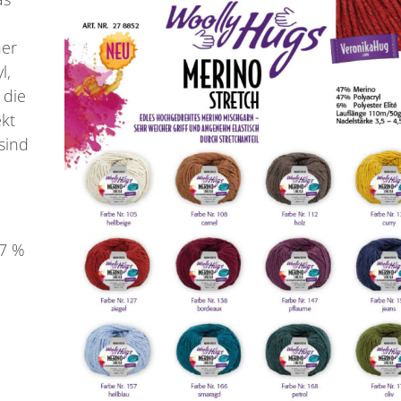
her
l,
 die
kt
sind
47 %