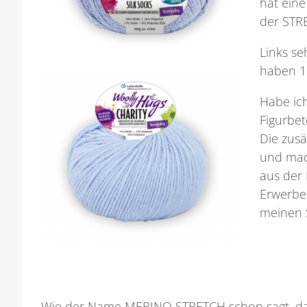
hat eine
der STR
Links se
haben 15
Habe ich
Figurbet
Die zusä
und mac
aus der 
Erwerben
meinen S
Wie der Name MERINO STRETCH schon sagt, d