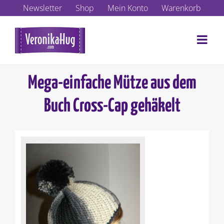
Zum
Newsletter
Shop
Mein Konto
Warenkorb
Inhalt
springen
Mega-einfache Mütze aus dem
Buch Cross-Cap gehäkelt