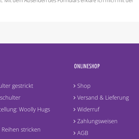
. Mit dem Absenden des Formulars erkläre ich mich mit der
ONLINESHOP
lter gestrickt
Shop
lschulter
Versand & Lieferung
ellung: Woolly Hugs
Widerruf
Zahlungsweisen
 Reihen stricken
AGB