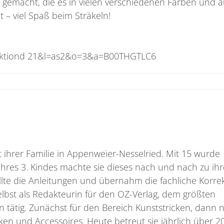
a gemacht, die es in vielen verschiedenen Farben und 
 – viel Spaß beim Sträkeln!
e
ihrer Familie in Appenweier-Nesselried. Mit 15 wurde
hres 3. Kindes machte sie dieses nach und nach zu ih
llte die Anleitungen und übernahm die fachliche Korre
 selbst als Redakteurin für den OZ-Verlag, dem größten
 tätig. Zunächst für den Bereich Kunststricken, dann 
en und Accessoires. Heute betreut sie jährlich über 2