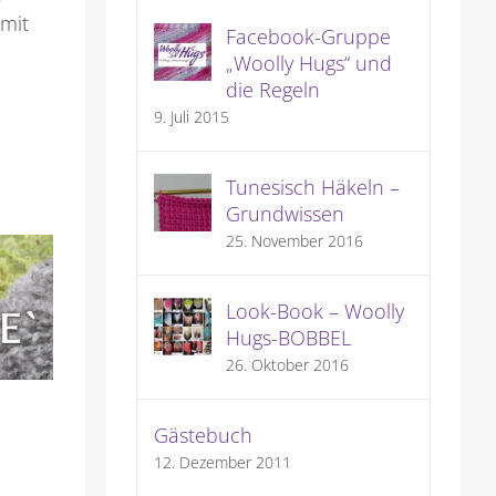
 mit
Facebook-Gruppe
„Woolly Hugs“ und
die Regeln
9. Juli 2015
Tunesisch Häkeln –
Grundwissen
25. November 2016
Look-Book – Woolly
Hugs-BOBBEL
26. Oktober 2016
Verkürzte Reihen stricken
Gästebuch
10. Juli 2026
|
4 Kommentare
12. Dezember 2011