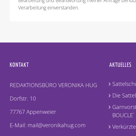
Bearbeitung und Beantwortung meiner Anfrage benutzt
Verarbeitung einverstanden.
KONTAKT
AKTUELLES
Sattelschu
REDAKTIONSBÜRO VERONIKA HUG
Die Satte
Dorfstr. 10
Garnvorst
77767 Appenweier
BOUCLE`
E-Mail: mail@veronikahug.com
Verkürzte