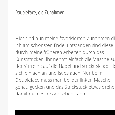
Doubleface, die Zunahmen
Hier sind nun meine favorisierten Zunahmen d
ich am schönsten finde. Entstanden sind diese
durch meine früheren Arbeiten durch das
Kunststricken. Ihr nehmt einfach die Masche a
der Vorreihe auf die Nadel und strickt sie ab. H
sich einfach an und ist es auch. Nur beim
Doubleface muss man bei der linken Masche
genau gucken und das Strickstück etwas dreh
damit man es besser sehen kann.