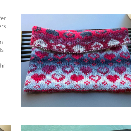
fer
ers
em
ls
u
ehr