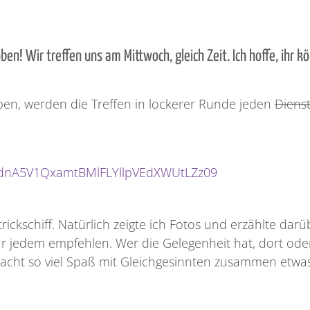
n! Wir treffen uns am Mittwoch, gleich Zeit. Ich hoffe, ihr k
en, werden die Treffen in lockerer Runde jeden
Diens
d=dnA5V1QxamtBMlFLYllpVEdXWUtLZz09
kschiff. Natürlich zeigte ich Fotos und erzählte darü
ur jedem empfehlen. Wer die Gelegenheit hat, dort ode
macht so viel Spaß mit Gleichgesinnten zusammen etwa