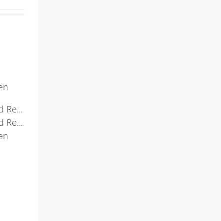
en
 Re...
 Re...
ten