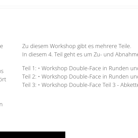
ie
Zu diesem Workshop gibt es mehrere Teile.
In diesem 4. Teil geht es um Zu- und Abnahm
Teil 1: • Workshop Double-Face in Runden und
us
Teil 2: • Workshop Double-Face in Runden und
ört
Teil 3: • Workshop Double-Face Teil 3 - Abket
en