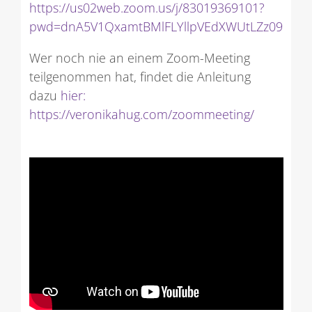
https://us02web.zoom.us/j/83019369101?
pwd=dnA5V1QxamtBMlFLYllpVEdXWUtLZz09
Wer noch nie an einem Zoom-Meeting
teilgenommen hat, findet die Anleitung
dazu
hier:
https://veronikahug.com/zoommeeting/