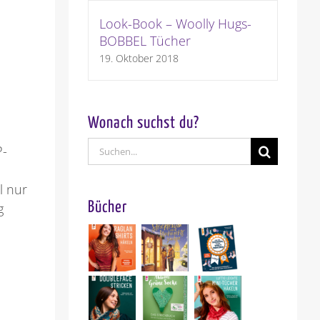
Look-Book – Woolly Hugs-
BOBBEL Tücher
19. Oktober 2018
Wonach suchst du?
Suche
P-
nach:
l nur
Bücher
g