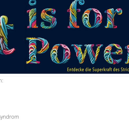
n:
tsyndrom