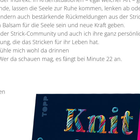
ände, lassen die Seele zur Ruhe kommen, lenken ab od
 sondern auch bestärkende Rückmeldungen aus der Stri
Balsam für die Seele sein und neue Kraft geben.
r der Strick-Community und auch ich ihre ganz persönl
ng, die das Stricken für ihr Leben hat.
 fühle mich wohl da drinnen
Wer da schauen mag, es fängt bei Minute 22 an.
en