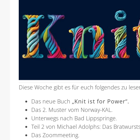
Diese Woche gibt es für euch folgendes zu lese
Das neue Buch
„Knit ist for Power“.
Das 2. Muster vom Norway-KAL.
Unterwegs nach Bad Lippspringe.
Teil 2 von
Michael Adolphs: Das Bratwurs
Das Zoommeeting.