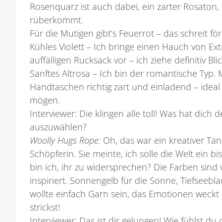
Rosenquarz
ist auch dabei, ein zarter Rosaton,
rüberkommt.
Für die Mutigen gibt’s
Feuerrot
– das schreit f
Kühles Violett
– Ich bringe einen Hauch von Extra
auffälligen Rucksack vor – ich ziehe definitiv Bli
Sanftes Altrosa
– Ich bin der romantische Typ. 
Handtaschen richtig zart und einladend – ideal 
mögen.
Interviewer:
Die klingen alle toll! Was hat dich d
auszuwählen?
Woolly Hugs Rope:
Oh, das war ein kreativer Ta
Schöpferin. Sie meinte, ich solle die Welt ein
bin ich, ihr zu widersprechen? Die Farben sin
inspiriert. Sonnengelb für die Sonne, Tiefseebla
wollte einfach Garn sein, das Emotionen weckt 
strickst!
Interviewer:
Das ist dir gelungen! Wie fühlst du