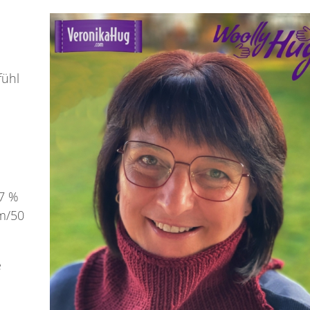
fühl
7 %
 m/50
e