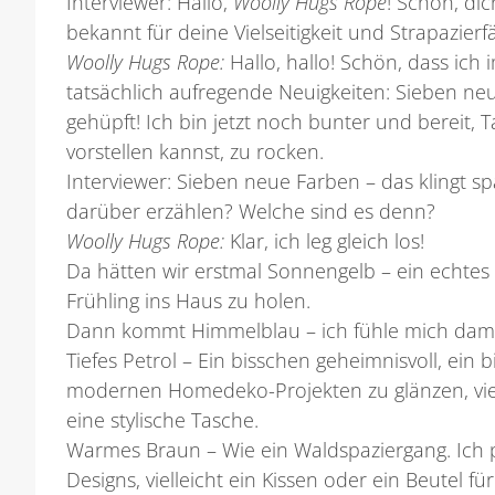
Interviewer:
Hallo,
Woolly Hugs Rope
! Schön, dic
bekannt für deine Vielseitigkeit und Strapazierfä
Woolly Hugs Rope:
Hallo, hallo! Schön, dass ich
tatsächlich aufregende Neuigkeiten: Sieben ne
gehüpft! Ich bin jetzt noch bunter und bereit, 
vorstellen kannst, zu rocken.
Interviewer:
Sieben neue Farben – das klingt s
darüber erzählen? Welche sind es denn?
Woolly Hugs Rope:
Klar, ich leg gleich los!
Da hätten wir erstmal
Sonnengelb
– ein echtes
Frühling ins Haus zu holen.
Dann kommt
Himmelblau
– ich fühle mich dam
Tiefes Petrol
– Ein bisschen geheimnisvoll, ein bi
modernen Homedeko-Projekten zu glänzen, viell
eine stylische Tasche.
Warmes Braun
– Wie ein Waldspaziergang. Ich
Designs, vielleicht ein Kissen oder ein Beutel f