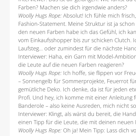
Farben? Machen sie dich irgendwie anders?
Woolly Hugs Rope:
Absolut! Ich fühle mich frisch
Fashion-Statement. Meine Struktur ist ja schon
den neuen Farben habe ich das Gefühl, ich kann 
vom Einkaufsshopper bis zur schicken Clutch. Ic
Laufsteg… oder zumindest für die nächste Han
Interviewer:
Haha, ein Garn mit Model-Ambition
die Leute auf die neuen Farben reagieren?
Woolly Hugs Rope:
Ich hoffe, sie flippen vor Freu
– Sonnengelb für Sommerprojekte, Feuerrot fü
gemütliche Deko. Ich denke, da ist für jeden e
Profi. Und hey, ich komme mit einer Anleitung 
Banderole – also keine Ausreden, mich nicht s
Interviewer:
Klingt, als wärst du bereit, die Han
einen Tipp für die Leute, die mit deinen neuen
Woolly Hugs Rope:
Oh ja! Mein Tipp: Lass dich vo