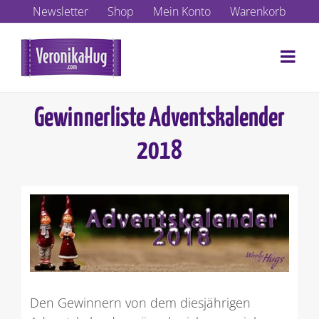
Zum
Newsletter
Shop
Mein Konto
Warenkorb
Inhalt
springen
Gewinnerliste Adventskalender
2018
Zeige
grösseres
Bild
Den Gewinnern von dem diesjährigen