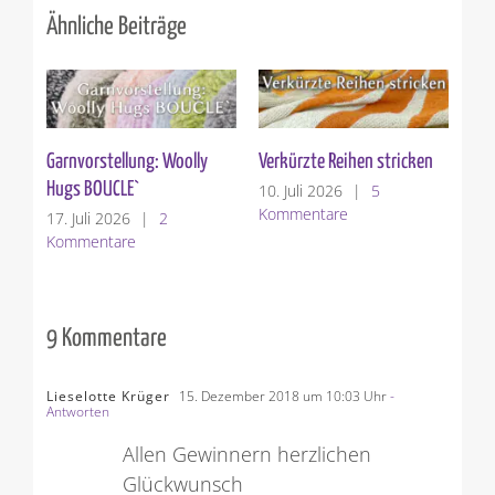
Ähnliche Beiträge
Garnvorstellung: Woolly
Verkürzte Reihen stricken
St
Hugs BOUCLE`
10. Juli 2026
|
5
3. 
Kommentare
Ko
17. Juli 2026
|
2
Kommentare
9 Kommentare
Lieselotte Krüger
15. Dezember 2018 um 10:03 Uhr
-
Antworten
Allen Gewinnern herzlichen
Glückwunsch