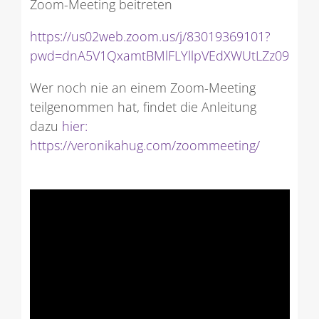
Zoom-Meeting beitreten
https://us02web.zoom.us/j/83019369101?
pwd=dnA5V1QxamtBMlFLYllpVEdXWUtLZz09
Wer noch nie an einem Zoom-Meeting
teilgenommen hat, findet die Anleitung
dazu
hier:
https://veronikahug.com/zoommeeting/