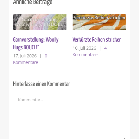
Ähnliche Beiträge
Garnvorstellung: Woolly
Verkürzte Reihen stricken
St
Hugs BOUCLE`
10. Juli 2026
|
4
3. 
Kommentare
Ko
17. Juli 2026
|
0
Kommentare
Hinterlasse einen Kommentar
Kommentar