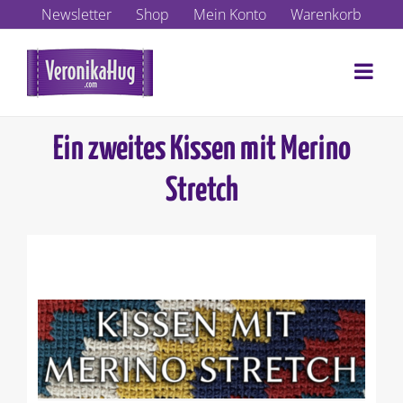
Zum
Newsletter
Shop
Mein Konto
Warenkorb
Inhalt
springen
Ein zweites Kissen mit Merino
Stretch