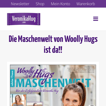
Zum
Newsletter
Shop
Mein Konto
Warenkorb
Inhalt
springen
Die Maschenwelt von Woolly Hugs
ist da!!
Zeige
grösseres
Bild