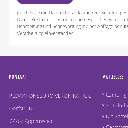
Ja, ich habe die
Datenschutzerklärung
zur Kenntnis ge
Daten elektronisch erhoben und gespeichert werden.
Bearbeitung und Beantwortung meiner Anfrage benutzt
Verarbeitung einverstanden.
KONTAKT
AKTUELLES
Camping 
REDAKTIONSBÜRO VERONIKA HUG
Sattelschu
Dorfstr. 10
Die Satte
77767 Appenweier
Garnvorst