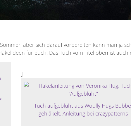
Sommer, aber sich darauf vorbereiten kann man ja s
Häkelideen für euch. Das Tuch vom Titel oben ist auch 
]
s
Tuch aufgeblüht aus Woolly Hugs Bobbe
gehläkelt. Anleitung bei crazypatterns