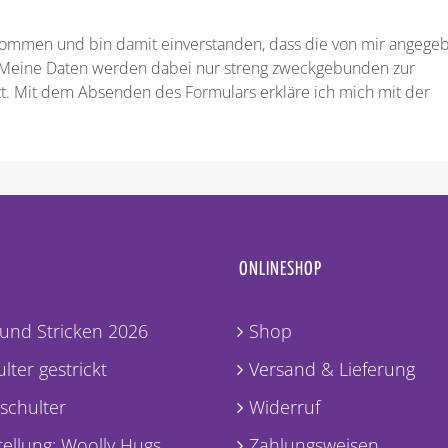
nommen und bin damit einverstanden, dass die von mir angege
 Meine Daten werden dabei nur streng zweckgebunden zur
. Mit dem Absenden des Formulars erkläre ich mich mit der
ONLINESHOP
und Stricken 2026
Shop
lter gestrickt
Versand & Lieferung
lschulter
Widerruf
ellung: Woolly Hugs
Zahlungsweisen