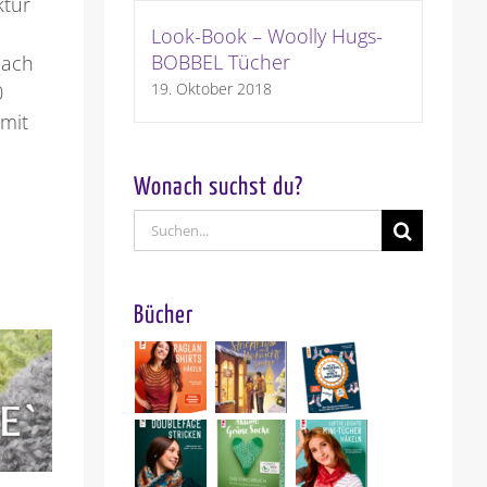
ktur
Look-Book – Woolly Hugs-
BOBBEL Tücher
nach
19. Oktober 2018
0
 mit
Wonach suchst du?
Suche
nach:
Bücher