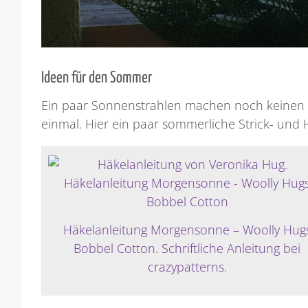
Ideen für den Sommer
Ein paar Sonnenstrahlen machen noch keinen 
einmal. Hier ein paar sommerliche Strick- und 
Häkelanleitung Morgensonne – Woolly Hug
Bobbel Cotton. Schriftliche Anleitung bei
crazypatterns.