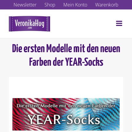
Zum
Newsletter
Shop
Mein Konto
Warenkorb
Inhalt
springen
Die ersten Modelle mit den neuen
Farben der YEAR-Socks