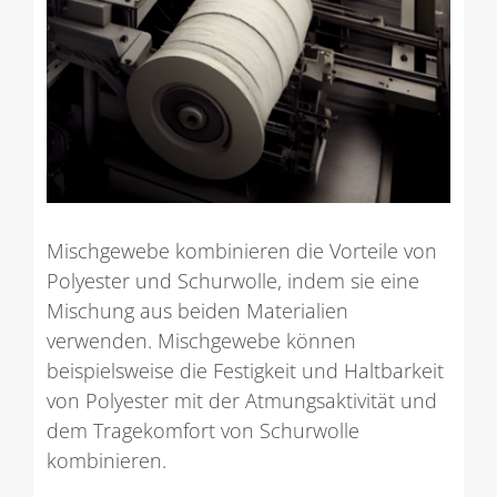
Mischgewebe kombinieren die Vorteile von
Polyester und Schurwolle, indem sie eine
Mischung aus beiden Materialien
verwenden. Mischgewebe können
beispielsweise die Festigkeit und Haltbarkeit
von Polyester mit der Atmungsaktivität und
dem Tragekomfort von Schurwolle
kombinieren.