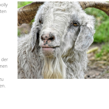
olly
ften
 der
rmen
zu
en.