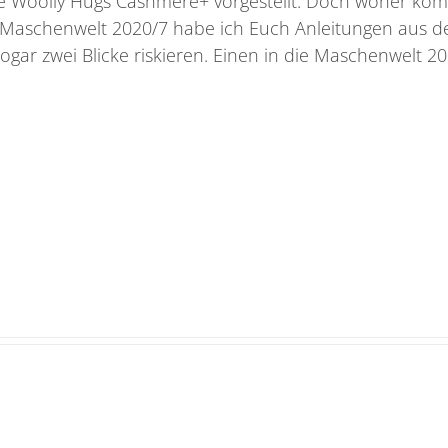
ie Woolly Hugs Cashmere+ vorgestellt. Doch woher ko
r Maschenwelt 2020/7 habe ich Euch Anleitungen aus d
ogar zwei Blicke riskieren. Einen in die Maschenwelt 2