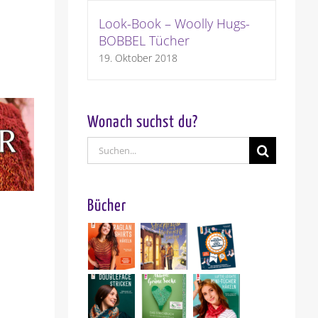
Look-Book – Woolly Hugs-
BOBBEL Tücher
19. Oktober 2018
Wonach suchst du?
Suche
nach:
Bücher
Garnvorstellung: Woolly Hugs BOUCLE`
17. Juli 2026
|
0 Kommentare