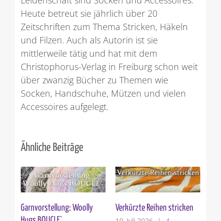
Heute betreut sie jährlich über 20
Zeitschriften zum Thema Stricken, Häkeln
und Filzen. Auch als Autorin ist sie
mittlerweile tätig und hat mit dem
Christophorus-Verlag in Freiburg schon weit
über zwanzig Bücher zu Themen wie
Socken, Handschuhe, Mützen und vielen
Accessoires aufgelegt.
Ähnliche Beiträge
Garnvorstellung: Woolly
Verkürzte Reihen stricken
St
Hugs BOUCLE`
10. Juli 2026
|
4
3. 