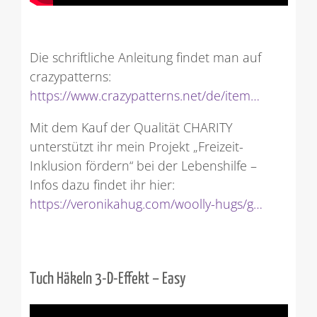
Die schriftliche Anleitung findet man auf
crazypatterns:
https://www.crazypatterns.net/de/item…
Mit dem Kauf der Qualität CHARITY
unterstützt ihr mein Projekt „Freizeit-
Inklusion fördern“ bei der Lebenshilfe –
Infos dazu findet ihr hier:
https://veronikahug.com/woolly-hugs/g…
Tuch Häkeln 3-D-Effekt – Easy