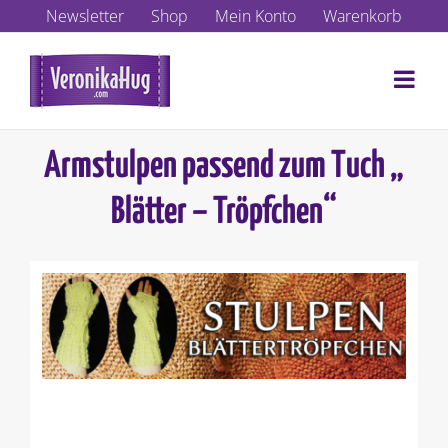
Zum
Newsletter
Shop
Mein Konto
Warenkorb
Inhalt
springen
Armstulpen passend zum Tuch „
Blätter – Tröpfchen“
Zeige
grösseres
Bild