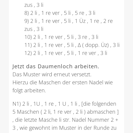
zus , 3 li
8) 2 li , 1 re ver , 5 li , 5 re , 3 li
9) 2 li , 1 re ver , 5 li , 1 Üz , 1 re , 2 re
zus , 3 li
10) 2 li , 1 re ver , 5 li , 3 re , 3 li
11) 2 li , 1 re ver , 5 li , ∆ ( dopp. Üz) , 3 li
12) 2 li , 1 re ver , 5 li , 1 re ver , 3 li
Jetzt das Daumenloch arbeiten.
Das Muster wird erneut versetzt.
Hierzu die Maschen der ersten Nadel wie
folgt arbeiten.
N1) 2 li , 1U , 1 re , 1 U , 1 li , [die folgenden
5 Maschen ( 2 li, 1 re ver , 2 li ) abmaschen ]
, die letzte Masche li str. Nadel Nummer 2 +
3 , wie gewohnt im Muster in der Runde zu