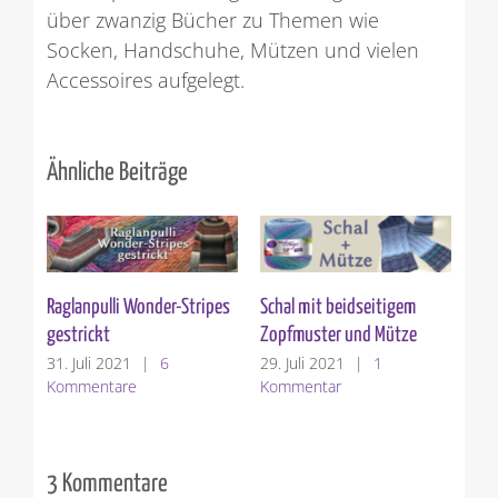
über zwanzig Bücher zu Themen wie
Socken, Handschuhe, Mützen und vielen
Accessoires aufgelegt.
Ähnliche Beiträge
Raglanpulli Wonder-Stripes
Schal mit beidseitigem
Kör
gestrickt
Zopfmuster und Mütze
1. 
Ko
31. Juli 2021
|
6
29. Juli 2021
|
1
Kommentare
Kommentar
3 Kommentare