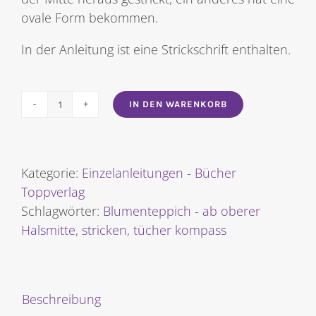
ovale Form bekommen.
In der Anleitung ist eine Strickschrift enthalten.
IN DEN WARENKORB
Tücher
Kompass:
Blumenteppich
-
Kategorie:
Einzelanleitungen - Bücher
ab
Toppverlag
oberer
Schlagwörter:
Blumenteppich - ab oberer
Halsmitte
Halsmitte
,
stricken
,
tücher kompass
Menge
Beschreibung