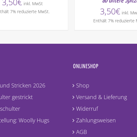
3,50
€
ab untere Spitz
inkl. MwSt
3,50
€
thält 7% reduzierte MwSt.
inkl. Mw
Enthält 7% reduzierte
ONLINESHOP
und Stricken 2026
Shop
lter gestrickt
Versand & Lieferung
lschulter
Widerruf
ellung: Woolly Hugs
Zahlungsweisen
AGB