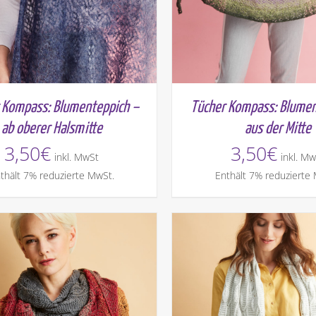
 Kompass: Blumenteppich –
Tücher Kompass: Blumen
ab oberer Halsmitte
aus der Mitte
3,50
€
3,50
€
inkl. MwSt
inkl. Mw
thält 7% reduzierte MwSt.
Enthält 7% reduzierte