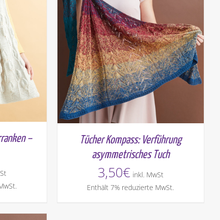
rranken –
Tücher Kompass: Verführung
asymmetrisches Tuch
3,50
€
St
inkl. MwSt
 MwSt.
Enthält 7% reduzierte MwSt.