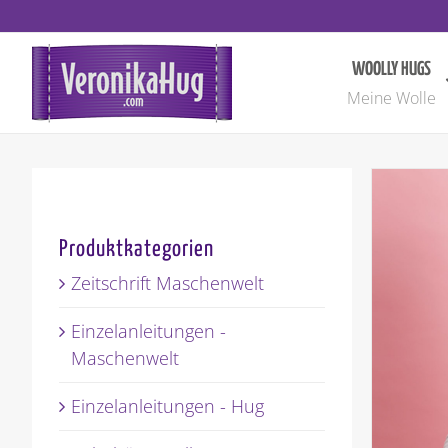
Zum
Inhalt
springen
WOOLLY HUGS
Meine Wolle
Produktkategorien
Zeitschrift Maschenwelt
Einzelanleitungen -
Maschenwelt
Einzelanleitungen - Hug