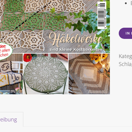
IN
Kateg
Schl
reibung