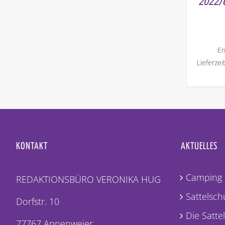
2022/0
En
Lieferzei
KONTAKT
AKTUELLES
Camping 
REDAKTIONSBÜRO VERONIKA HUG
Sattelschu
Dorfstr. 10
Die Satte
77767 Appenweier