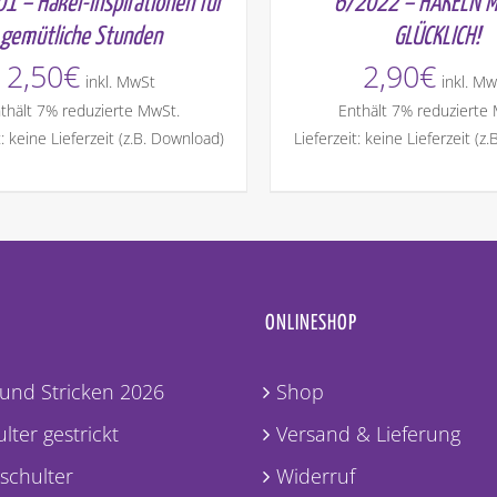
1 – Häkel-Inspirationen für
6/2022 – HÄKELN 
gemütliche Stunden
GLÜCKLICH!
2,50
€
2,90
€
inkl. MwSt
inkl. Mw
thält 7% reduzierte MwSt.
Enthält 7% reduzierte
t: keine Lieferzeit (z.B. Download)
Lieferzeit: keine Lieferzeit (z
ONLINESHOP
und Stricken 2026
Shop
lter gestrickt
Versand & Lieferung
lschulter
Widerruf