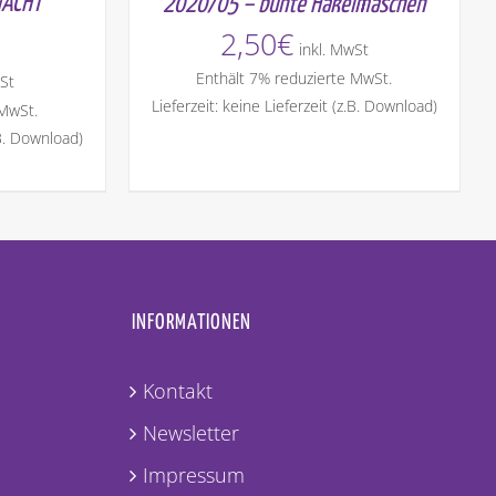
MACHT
2020/05 – bunte Häkelmaschen
2,50
€
inkl. MwSt
Enthält 7% reduzierte MwSt.
St
Lieferzeit: keine Lieferzeit (z.B. Download)
 MwSt.
.B. Download)
INFORMATIONEN
Kontakt
Newsletter
Impressum