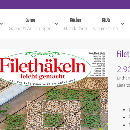
Garne
Bücher
BLOG
Garne & Anleitungen
Handarbeit
Neuigkeiten
File
2,9
Enthäl
Lieferz