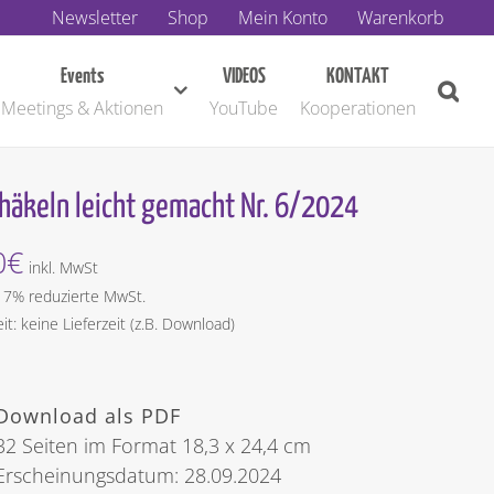
Newsletter
Shop
Mein Konto
Warenkorb
Events
VIDEOS
KONTAKT
Meetings & Aktionen
YouTube
Kooperationen
thäkeln leicht gemacht Nr. 6/2024
0
€
inkl. MwSt
t 7% reduzierte MwSt.
eit: keine Lieferzeit (z.B. Download)
Download als PDF
32 Seiten im Format 18,3 x 24,4 cm
Erscheinungsdatum: 28.09.2024