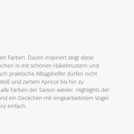
Deko-
Ideen
aus
Häkelmaschen
[Digital]
Menge
 Farben. Davon inspiriert zeigt diese
ckchen in mit schönen Häkelmustern und
h praktische Alltagshelfer dürfen nicht
 Weiß und zartem Apricot bis hin zu
alle Farben der Saison wieder. Highlights der
 und ein Deckchen mit eingearbeitetem Vogel-
nz einfach.