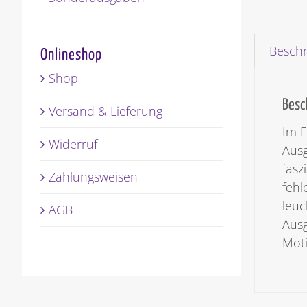
Besch
Onlineshop
Shop
Besc
Versand & Lieferung
Im F
Widerruf
Ausg
fasz
Zahlungsweisen
fehl
leuc
AGB
Ausg
Moti