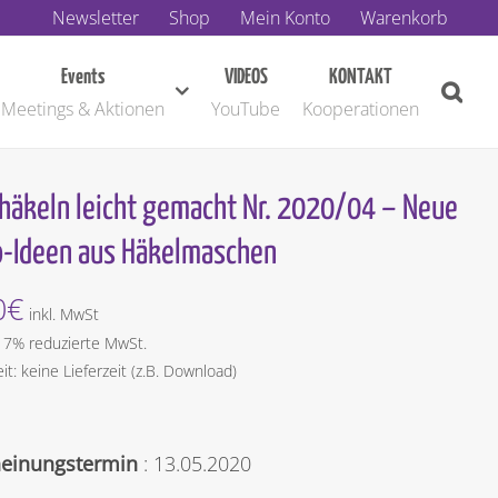
Newsletter
Shop
Mein Konto
Warenkorb
Events
VIDEOS
KONTAKT
Meetings & Aktionen
YouTube
Kooperationen
thäkeln leicht gemacht Nr. 2020/04 – Neue
-Ideen aus Häkelmaschen
0
€
inkl. MwSt
t 7% reduzierte MwSt.
eit: keine Lieferzeit (z.B. Download)
heinungstermin
: 13.05.2020