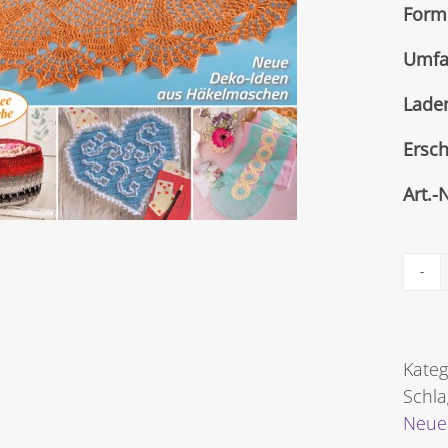
Form
Umfa
Lade
Ersc
Art.-
Kateg
Schl
Neue