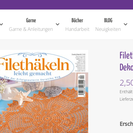
Garne
Bücher
BLOG
Garne & Anleitungen
Handarbeit
Neuigkeiten
File
Deko
2,5
Enthäl
Lieferz
Ersc