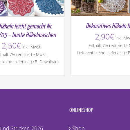
Dekoratives Häkeln N
thäkeln leicht gemacht Nr.
2,90
€
05 – bunte Häkelmaschen
inkl. Mw
2,50
€
Enthält 7% reduzierte
inkl. MwSt
Lieferzeit: keine Lieferzeit (z
thält 7% reduzierte MwSt.
t: keine Lieferzeit (z.B. Download)
ONLINESHOP
und Stricken 2026
Shop