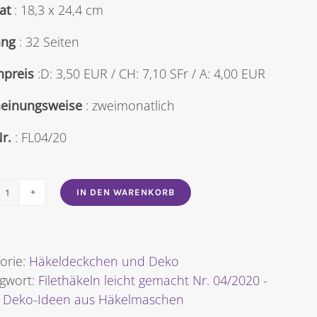
at
: 18,3 x 24,4 cm
ng
: 32 Seiten
npreis
:D: 3,50 EUR / CH: 7,10 SFr / A: 4,00 EUR
heinungsweise
: zweimonatlich
Nr.
: FL04/20
IN DEN WARENKORB
Filethäkeln
leicht
gemacht
Nr.
orie:
Häkeldeckchen und Deko
2020/04
agwort:
Filethäkeln leicht gemacht Nr. 04/2020 -
-
 Deko-Ideen aus Häkelmaschen
Neue