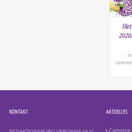
File
2020/
En
Lieferzei
KONTAKT
AKTUELLES
Camping 
REDAKTIONSBÜRO VERONIKA HUG