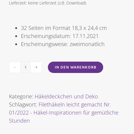
Lieferzeit: keine Lieferzeit (z.B. Download)
32 Seiten im Format 18,3 x 24,4 cm
Erscheinungsdatum: 17.11.2021
Erscheinungsweise: zweimonatlich
IN DEN WARENKORB
Filethäkeln
leicht
gemacht
Nr.
Kategorie:
Häkeldeckchen und Deko
2022/01
Schlagwort:
Filethäkeln leicht gemacht Nr.
-
01/2022 - Häkel-Inspirationen für gemütliche
Häkel-
Stunden
Inspirationen