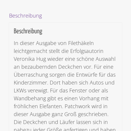
für
gemütliche
Beschreibung
Stunden
[Digital]
Beschreibung
Menge
In dieser Ausgabe von Filethäkeln
leichtgemacht stellt die Erfolgsautorin
Veronika Hug wieder eine schöne Auswahl
an bezaubernden Deckchen vor. Für eine
Überraschung sorgen die Entwürfe für das
Kinderzimmer. Dort haben sich Autos und
LKWs verewigt. Für das Fenster oder als
Wandbehang gibt es einen Vorhang mit
fröhlichen Elefanten. Patchwork wird in
dieser Ausgabe ganz Groß geschrieben.
Die Deckchen und Läufer lassen sich in
nahezu jeder Größe anfertigen und haben