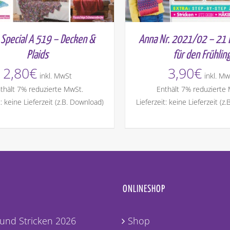
Special A 519 – Decken &
Anna Nr. 2021/02 – 21 B
Plaids
für den Frühlin
2,80
€
3,90
€
inkl. MwSt
inkl. Mw
thält 7% reduzierte MwSt.
Enthält 7% reduzierte
t: keine Lieferzeit (z.B. Download)
Lieferzeit: keine Lieferzeit (z
ONLINESHOP
und Stricken 2026
Shop