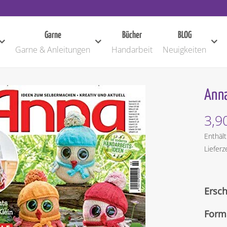
Garne
Bücher
BLOG
Garne & Anleitungen
Handarbeit
Neuigkeiten
Anna
3,9
Enthäl
Lieferz
Ersc
Form