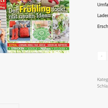
Umfa
Lade
Ersc
Kateg
Schl