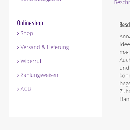
Besch
Onlineshop
Besc
Shop
Ann
Idee
Versand & Lieferung
mach
Auch
Widerruf
und 
Zahlungsweisen
könn
bege
AGB
Zuha
Hand