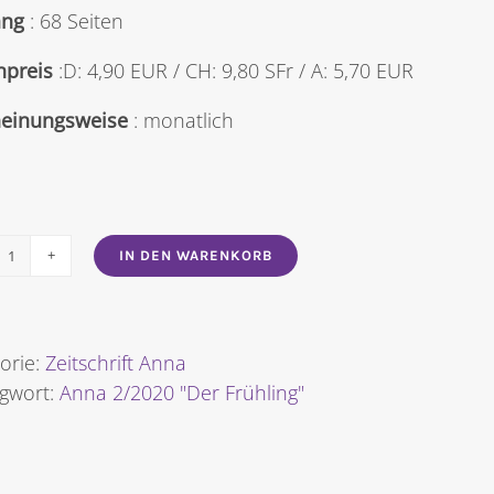
ng
: 68 Seiten
npreis
:D: 4,90 EUR / CH: 9,80 SFr / A: 5,70 EUR
heinungsweise
: monatlich
IN DEN WARENKORB
Anna
Nr.
2020/02
"Der
orie:
Zeitschrift Anna
Frühling"
agwort:
Anna 2/2020 "Der Frühling"
[Digital]
Menge