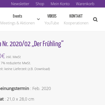
Newsletter
Shop
Mein Konto
Warenkorb
Events
VIDEOS
KONTAKT
Meetings & Aktionen
YouTube
Kooperationen
 Nr. 2020/02 „Der Frühling“
0
€
inkl. MwSt
t 7% reduzierte MwSt.
eit: keine Lieferzeit (z.B. Download)
heinungstermin
: Feb. 2020
at
: 21,0 x 28,0 cm