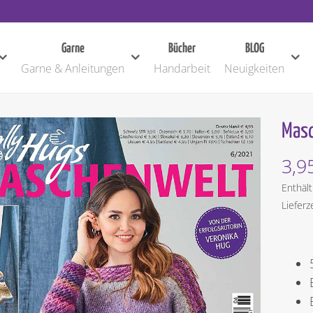
Garne
Bücher
BLOG
Garne & Anleitungen
Handarbeit
Neuigkeiten
Masc
3,9
Enthäl
Lieferz