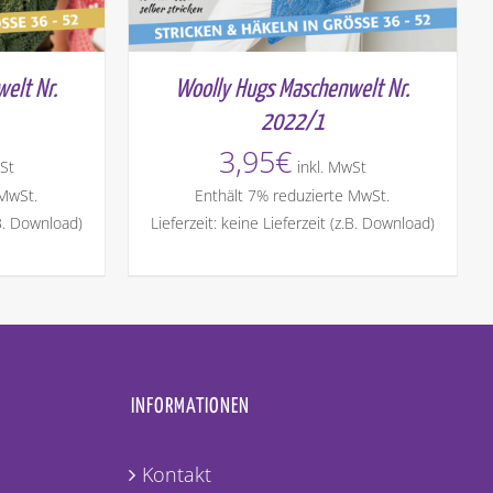
elt Nr.
Woolly Hugs Maschenwelt Nr.
2022/1
3,95
€
St
inkl. MwSt
 MwSt.
Enthält 7% reduzierte MwSt.
.B. Download)
Lieferzeit: keine Lieferzeit (z.B. Download)
INFORMATIONEN
Kontakt