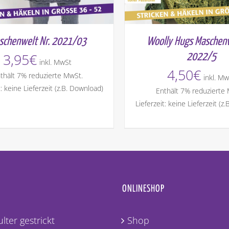
Woolly Hugs Maschenw
schenwelt Nr. 2021/03
3,95
€
2022/5
inkl. MwSt
4,50
€
thält 7% reduzierte MwSt.
inkl. Mw
t: keine Lieferzeit (z.B. Download)
Enthält 7% reduzierte
Lieferzeit: keine Lieferzeit (z
ONLINESHOP
lter gestrickt
Shop