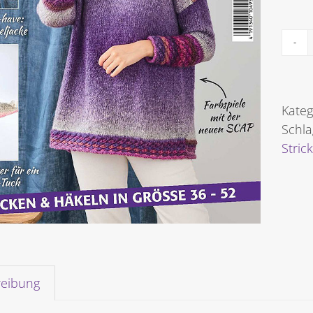
Kateg
Schl
Stric
reibung