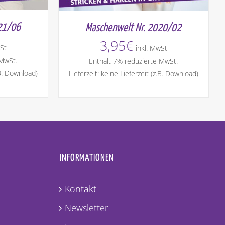
21/06
Maschenwelt Nr. 2020/02
3,95
€
St
inkl. MwSt
 MwSt.
Enthält 7% reduzierte MwSt.
.B. Download)
Lieferzeit: keine Lieferzeit (z.B. Download)
INFORMATIONEN
Kontakt
Newsletter