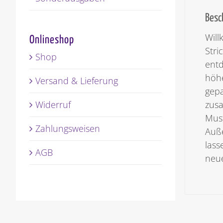
Besc
Will
Onlineshop
Stri
Shop
entd
höhe
Versand & Lieferung
gepa
Widerruf
zusa
Must
Zahlungsweisen
Auße
lass
AGB
neue