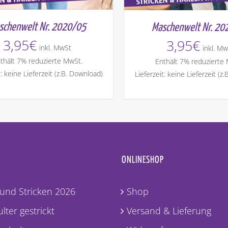
schenwelt Nr. 2020/05
Maschenwelt Nr. 20
3,95
€
3,95
€
inkl. MwSt
inkl. Mw
thält 7% reduzierte MwSt.
Enthält 7% reduzierte
t: keine Lieferzeit (z.B. Download)
Lieferzeit: keine Lieferzeit (z
ONLINESHOP
und Stricken 2026
Shop
lter gestrickt
Versand & Lieferung