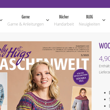
Garne
Bücher
BLOG
Garne & Anleitungen
Handarbeit
Neuigkeiten
WOO
4,9
Enthäl
Lieferz