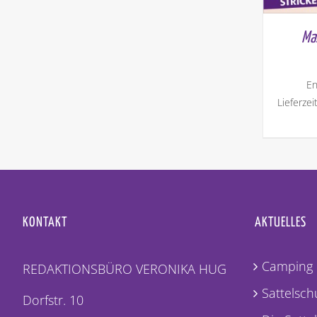
Ma
En
Lieferzei
KONTAKT
AKTUELLES
Camping 
REDAKTIONSBÜRO VERONIKA HUG
Sattelschu
Dorfstr. 10