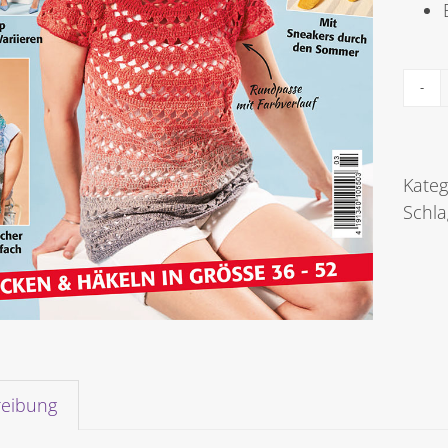
Kateg
Schl
reibung