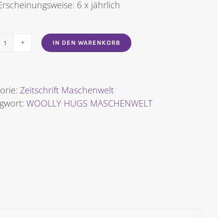
Erscheinungsweise: 6 x jährlich
IN DEN WARENKORB
WOOLLY
HUGS
MASCHENWELT
NR.
orie:
Zeitschrift Maschenwelt
3/2024
agwort:
WOOLLY HUGS MASCHENWELT
[Digital]
Menge