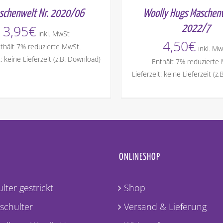
Woolly Hugs Maschenw
schenwelt Nr. 2020/06
3,95
€
2022/7
inkl. MwSt
4,50
€
thält 7% reduzierte MwSt.
inkl. Mw
t: keine Lieferzeit (z.B. Download)
Enthält 7% reduzierte
Lieferzeit: keine Lieferzeit (z
ONLINESHOP
lter gestrickt
Shop
lschulter
Versand & Lieferung