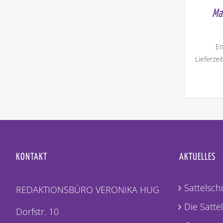
Ma
En
Lieferzei
KONTAKT
AKTUELLES
Sattelschu
REDAKTIONSBÜRO VERONIKA HUG
Die Satte
Dorfstr. 10