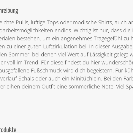
hreibung
eichte Pullis, luftige Tops oder modische Shirts, auch
arbeitsmöglichkeiten endlos. Wichtig ist nur, dass di
rialen bestehen, um ein angenehmes Tragegefühl zu h
en zu einer guten Luftzirkulation bei. In dieser Ausgab
den Sommer, bei denen viel Wert auf Lässigkeit geleg
er voll im Trend. Für diese findest du hier wundersc
ausgefallene Fußschmuck wird dich begeistern. Für küh
verlauf-Schals oder auch ein Minitüchlein. Bei den Farb
verleihen deinem Outfit eine sommerliche Note. Viel Sp
Produkte