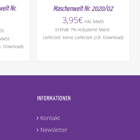
elt Nr.
Maschenwelt Nr. 2020/02
3,95
€
inkl. MwSt
Enthält 7% reduzierte MwSt.
St
Lieferzeit: keine Lieferzeit (z.B. Download)
 MwSt.
.B. Download)
INFORMATIONEN
Kontakt
Newsletter