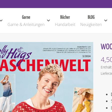
Garne
Bücher
BLOG
Garne & Anleitungen
Handarbeit
Neuigkeiten
WOO
4,5
Enthäl
Lieferz