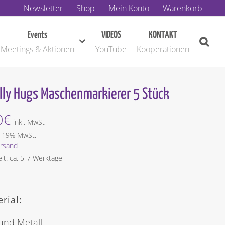
Newsletter
Shop
Mein Konto
Warenkorb
Events
VIDEOS
KONTAKT
Meetings & Aktionen
YouTube
Kooperationen
ly Hugs Maschenmarkierer 5 Stück
0
€
inkl. MwSt
t 19% MwSt.
rsand
eit: ca. 5-7 Werktage
rial:
und Metall