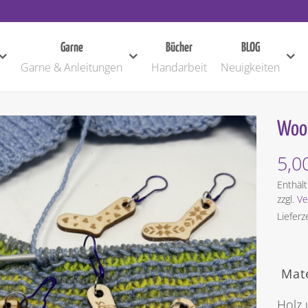
Garne
Bücher
BLOG
Garne & Anleitungen
Handarbeit
Neuigkeiten
Wool
5,0
Enthäl
zzgl.
Ve
Lieferz
Mate
Holz 