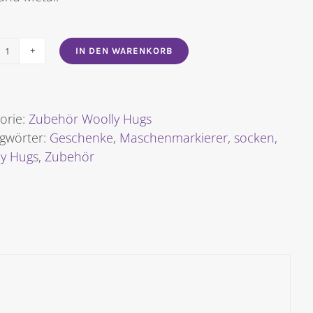
IN DEN WARENKORB
Woolly
Hugs
Maschenmarkierer
5
orie:
Zubehör Woolly Hugs
Stück
gwörter:
Geschenke
,
Maschenmarkierer
,
socken
,
Menge
ly Hugs
,
Zubehör