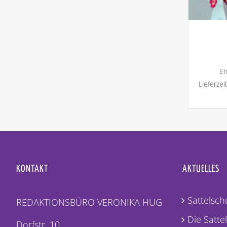
En
Lieferzei
KONTAKT
AKTUELLES
Sattelschu
REDAKTIONSBÜRO VERONIKA HUG
Die Satte
Dorfstr. 10