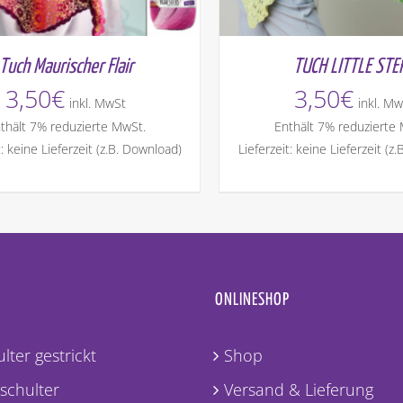
Tuch Maurischer Flair
TUCH LITTLE STE
3,50
€
3,50
€
inkl. MwSt
inkl. Mw
thält 7% reduzierte MwSt.
Enthält 7% reduzierte
t: keine Lieferzeit (z.B. Download)
Lieferzeit: keine Lieferzeit (z
ONLINESHOP
lter gestrickt
Shop
lschulter
Versand & Lieferung