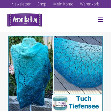
Zum
Newsletter
Shop
Mein Konto
Warenkorb
Inhalt
springen