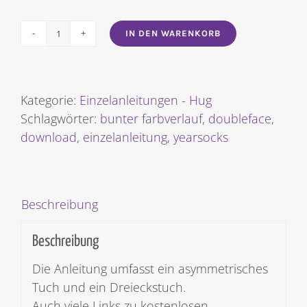
IN DEN WARENKORB
Tuch
Regenbogen-
Rauten
mit
Kategorie:
Einzelanleitungen - Hug
Double-
Schlagwörter:
bunter farbverlauf
,
doubleface
,
Face
download
,
einzelanleitung
,
yearsocks
gestrickt
[Digital]
Menge
Beschreibung
Beschreibung
Die Anleitung umfasst ein asymmetrisches
Tuch und ein Dreieckstuch.
Auch viele Links zu kostenlosen