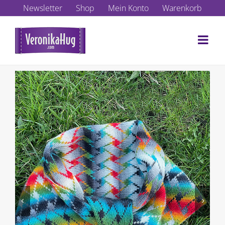
Zum
Newsletter
Shop
Mein Konto
Warenkorb
Inhalt
springen