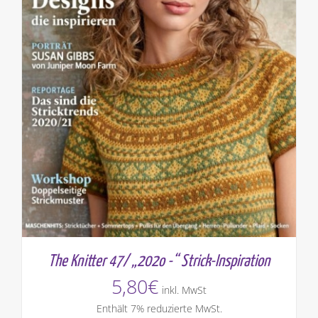
The Knitter 47/ „202o -“ Strick-Inspiration
5,80
€
inkl. MwSt
Enthält 7% reduzierte MwSt.