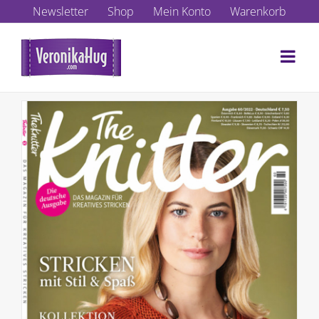
Zum
Newsletter
Shop
Mein Konto
Warenkorb
Inhalt
springen