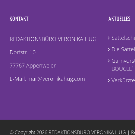
KONTAKT
AKTUELLES
Sattelschu
REDAKTIONSBÜRO VERONIKA HUG
Die Satte
Dorfstr. 10
Garnvorst
77767 Appenweier
BOUCLE`
E-Mail: mail@veronikahug.com
Verkürzte
© Copyright
2026 REDAKTIONSBÜRO VERONIKA HUG |
R