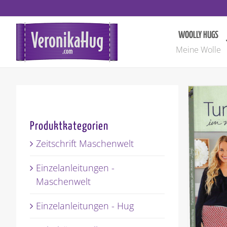
Zum
Inhalt
springen
WOOLLY HUGS
Meine Wolle
Produktkategorien
Zeitschrift Maschenwelt
Einzelanleitungen -
Maschenwelt
Einzelanleitungen - Hug