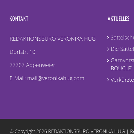
KONTAKT
AKTUELLES
Sattelschu
REDAKTIONSBÜRO VERONIKA HUG
Die Satte
Dorfstr. 10
Garnvorst
77767 Appenweier
BOUCLE`
E-Mail: mail@veronikahug.com
Verkürzte
© Copyright
2026 REDAKTIONSBÜRO VERONIKA HUG |
R