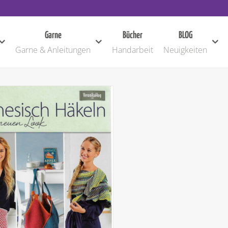
Garne
Bücher
BLOG
Garne & Anleitungen
Handarbeit
Neuigkeiten