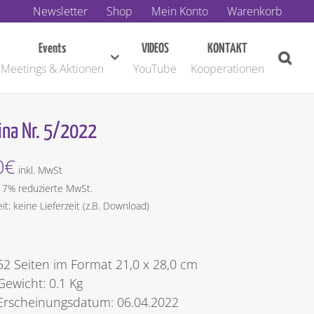
Newsletter
Shop
Mein Konto
Warenkorb
Events
VIDEOS
KONTAKT
Meetings & Aktionen
YouTube
Kooperationen
ina Nr. 5/2022
0
€
inkl. MwSt
t 7% reduzierte MwSt.
eit: keine Lieferzeit (z.B. Download)
52 Seiten im Format 21,0 x 28,0 cm
Gewicht: 0.1 Kg
Erscheinungsdatum: 06.04.2022